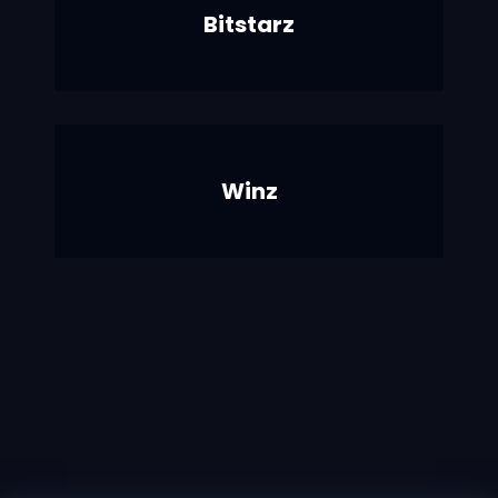
Bitstarz
Winz